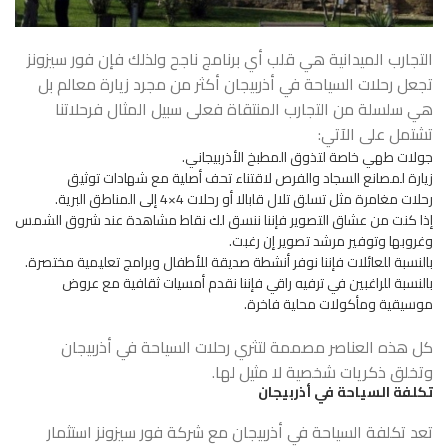
التجارب الميدانية هي قلب أي برنامج ناجح ولذلك فإن فور سيزونز
تجعل رحلات السياحة في أذربيجان أكثر من مجرد زيارة معالم بل
هي سلسلة من التجارب المنتقاة فعلى سبيل المثال فرحلاتنا
تشتمل على الآتي:
جولات طهي خاصة لتذوق المطبخ الأذربيجاني.
زيارة لمصانع السجاد والفرص لاقتناء تحف أصلية مع شهادات توثيق
رحلات مغامرة مثل تسلق تلال قابالا أو رحلات 4×4 إلى المناطق البرية.
إذا كنت من عشاق التصوير فإننا ننسق لك نقاط مشاهدة عند شروق الشمس
وغروبها وتوفير مرشد تصوير إن رغبت.
بالنسبة للعائلات فإننا نوفر أنشطة صديقة للأطفال وبرامج تعليمية مختصرة.
بالنسبة للراغبين في ترفيه راقي فإننا نقدم أمسيات ثقافية مع عروض
موسيقية ومأكولات محلية فاخرة.
كل هذه العناصر مصممة لتثري
رحلات السياحة في أذربيجان
وتخلق ذكريات شخصية لا مثيل لها.
تكلفة السياحة في أذربيجان
تعد تكلفة السياحة في أذربيجان مع شركة فور سيزونز استثمار