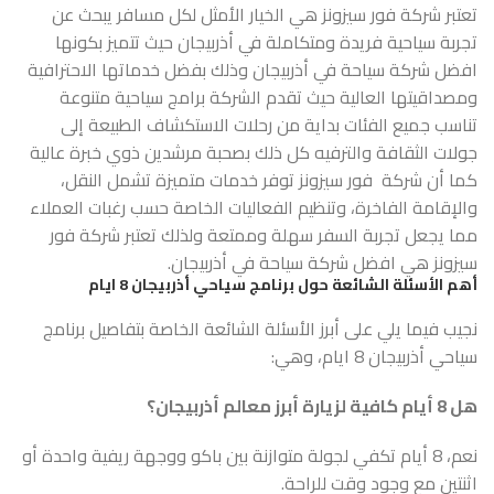
تعتبر شركة فور سيزونز هي الخيار الأمثل لكل مسافر يبحث عن
تجربة سياحية فريدة ومتكاملة في أذربيجان حيث تتميز بكونها
افضل شركة سياحة في أذربيجان وذلك بفضل خدماتها الاحترافية
ومصداقيتها العالية حيث تقدم الشركة برامج سياحية متنوعة
تناسب جميع الفئات بداية من رحلات الاستكشاف الطبيعة إلى
جولات الثقافة والترفيه كل ذلك بصحبة مرشدين ذوي خبرة عالية
كما أن شركة فور سيزونز توفر خدمات متميزة تشمل النقل،
والإقامة الفاخرة، وتنظيم الفعاليات الخاصة حسب رغبات العملاء
مما يجعل تجربة السفر سهلة وممتعة ولذلك تعتبر شركة فور
سيزونز هي افضل
شركة سياحة في أذربيجان
.
أهم الأسئلة الشائعة حول برنامج سياحي أذربيجان 8 ايام
نجيب فيما يلي على أبرز الأسئلة الشائعة الخاصة بتفاصيل برنامج
سياحي أذربيجان 8 ايام، وهي:
هل 8 أيام كافية لزيارة أبرز معالم أذربيجان؟
نعم، 8 أيام تكفي لجولة متوازنة بين باكو ووجهة ريفية واحدة أو
اثنتين مع وجود وقت للراحة.