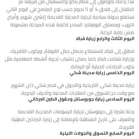
تبدأ رحلتك بالوصول إلى مطار باكو والاستقبال من فريقنا ثم
الانتقال إلى فندق 4 أو 5 نجوم حسب نوع البرنامج في اليوم الثاني
نستمتع بجولة سياحية لزيارة المدينة القديمة إتشري شهير، وأبراج
اللهب، وممشى البوليفارد الساحر تكلفة هذه المرحلة مشمولة
ضمن باقة الرحلة.
اليوم الثالث والرابع زيارة قبالا
ننطلق إلى قبالا للاستمتاع بجمال جبال القوقاز، وركوب التلفريك،
وزيارة شلالات قبالا كما يمكن للشباب تجربة أنشطة المغامرة مثل
ركوب الدراجات الجبلية أو الرماية.
اليوم الخامس زيارة مدينة شكي
زيارة مدينة شكي التاريخية والتجول في قصر شكي خان الشهير
مع وقت حر للتسوق من المنتجات المحلية والحرف اليدوية.
اليوم السادس زيارة جوبوستان وحقول الطين البركاني
رحلة مثيرة إلى جوبوستان لزيارة الرسومات الصخرية القديمة
والتعرف على تاريخ المنطقة بالإضافة إلى زيارة البراكين الطينية
الفريدة.
اليوم السابع التسوق والجولات الليلية