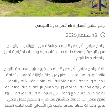
برنامج سياحي أذربيجان 8 ايام أفضل جدولة للمهتمين
18 سبتمبر 2025
برنامج سياحي أذربيجان 8 ايام مع شركة فور سيزونز حيث نوازن بين
مدن تاريخية وطبيعة خلابة حيث باقات مرنة وخدمات احترافية احجز
برنامجك معنا اليوم.
باقة برنامج سياحي أذربيجان 8 ايام من فور سيزونز مصممة للأزواج
والعشاق والمسافرين الباحثين عن رحلة متوازنة تجمع بين ثقافة
المدينة والطبيعة الخلابة فثمانية أيام تمنحك وقت كافي للتجول
في أزقة المدينة القديمة، وزيارة معالم تاريخية، ورحلة يومية نحو
القمم والمنتجعات مع وجود ليالي استرخائية في فنادق فور سيزونز
فنحن نضمن لك خدمات مرشدين محترفين، وتصميم جدول يومي
مريح، وخيارات طعام مميزة تناسب كل الأذواق هذه الباقة تلتقط