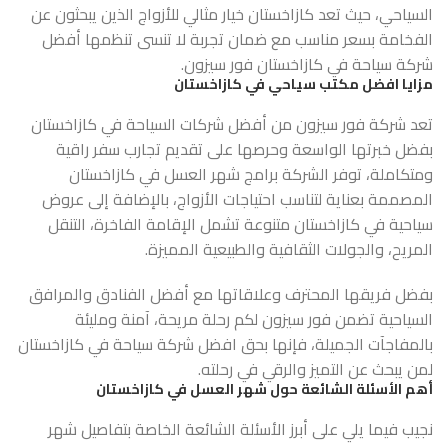
السياحي، حيث تعد كازاخستان خيار مثالي للأزواج الذين يبحثون عن
الفخامة بسعر مناسب مع ضمان تجربة لا تنسى تنظمها أفضل
شركة سياحة في كازاخستان فور سيزون.
مزايا افضل مكتب سياحي في كازاخستان
تعد شركة فور سيزون من أفضل شركات ا
لسياحة في كازاخستان
بفضل خبرتها الواسعة وحرصها على تقديم تجارب سفر راقية
ومتكاملة، توفر الشركة برامج شهر العسل في كازاخستان
المصممة بعناية لتناسب احتياجات الأزواج، بالإضافة إلى عروض
سياحية في كازاخستان متنوعة تشمل الإقامة الفاخرة، التنقل
المريح، والجولات الثقافية والطبيعية المميزة.
بفضل فريقها المحترف وعلاقاتها مع أفضل الفنادق والمرافق
السياحية تضمن فور سيزون لكم رحلة مريحة، آمنة ومليئة
بالمفاجآت الجميلة، فإنها بحق افضل شركة سياحة في كازاخستان
لمن يبحث عن التميز والرقي في رحلته.
أهم الأسئلة الشائعة حول شهر العسل في كازاخستان
نجيب فيما يلي على أبرز الأسئلة الشائعة الخاصة بتفاصيل شهر