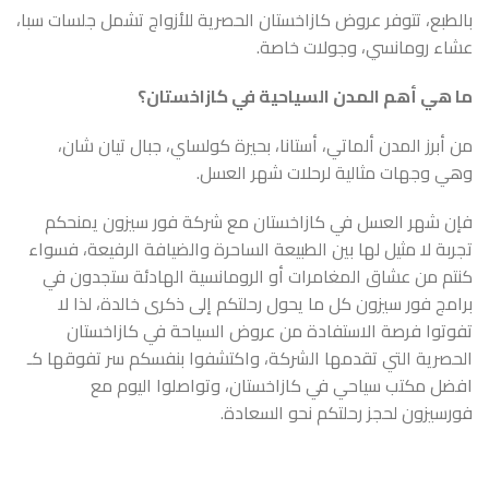
بالطبع، تتوفر عروض كازاخستان الحصرية للأزواج تشمل جلسات سبا،
عشاء رومانسي، وجولات خاصة.
ما هي أهم المدن السياحية في كازاخستان؟
من أبرز المدن ألماتي، أستانا، بحيرة كولساي، جبال تيان شان،
وهي وجهات مثالية لرحلات شهر العسل.
فإن شهر العسل في كازاخستان مع شركة فور سيزون يمنحكم
تجربة لا مثيل لها بين الطبيعة الساحرة والضيافة الرفيعة، فسواء
كنتم من عشاق المغامرات أو الرومانسية الهادئة ستجدون في
برامج فور سيزون كل ما يحول رحلتكم إلى ذكرى خالدة، لذا لا
تفوتوا فرصة الاستفادة من عروض السياحة في كازاخستان
الحصرية التي تقدمها الشركة، واكتشفوا بنفسكم سر تفوقها كـ
افضل مكتب سياحي في كازاخستان، وتواصلوا اليوم مع
فورسيزون لحجز رحلتكم نحو السعادة.