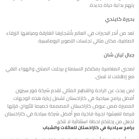
يلهم بداية حياة جديدة.
بحيرة كايندي
تعد من أندر البحيرات في العالم بأشجارها الغارقة ومياهها الزرقاء
الصافية، مكان مثالي لجلسات التصوير الرومانسية.
جبال تيان شان
لمحبي المغامرة يمكنكم الاستمتاع برحلات المشي والهواء النقي
مع إطلالات لا تنسى.
لمن يبحث عن الراحة والتنظيم المثالي تقدم شركة فور سيزون
أفضل برامج سياحية في كازاخستان تشمل زيارة هذه الوجهات
المميزة ضمن عروض كازاخستان المصممة خصيصا للأزواج، فإنها
فرصة لتعيشوا تجربة فاخرة مع أفضل شركة سياحة في كازاخستان
تجعل من رحلتكم لحظة استثنائية لا تتكرر.
برامج سياحية في كازاخستان للعائلات والشباب