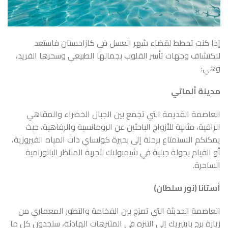
إذا كنت تخطط لقضاء شهر العسل في كازاخستان فاستعد
لاكتشاف وجهات تأسر القلوب بجمالها الطبيعي وسحرها الفريد،
وهي:
مدينة ألماتي
العاصمة القديمة التي تجمع بين الجبال الخضراء والمقاهي
الراقية، مثالية للأزواج الباحثين عن الرومانسية والرفاهية، حيث
يمكنكم الاستمتاع برحلة إلى بحيرة كولساي ذات المياه الفيروزية،
أو القيام بجولة جبلية في شيمبولاك لتجربة المناظر البانورامية
الساحرة.
أستانا (نور سلطان)
العاصمة الحديثة التي تمزج بين الفخامة والتطور المعماري من
زيارة برج بايتيريك إلى التنزه في المتنزهات الهادئة، ستجدون كل ما