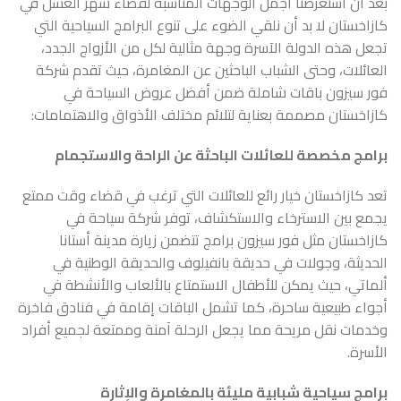
بعد أن استعرضنا أجمل الوجهات المناسبة لقضاء شهر العسل في
كازاخستان لا بد أن نلقي الضوء على تنوع البرامج السياحية التي
تجعل هذه الدولة الآسرة وجهة مثالية لكل من الأزواج الجدد،
العائلات، وحتى الشباب الباحثين عن المغامرة، حيث تقدم شركة
فور سيزون باقات شاملة ضمن أفضل عروض السياحة في
كازاخستان مصممة بعناية لتلائم مختلف الأذواق والاهتمامات:
برامج مخصصة للعائلات الباحثة عن الراحة والاستجمام
تعد كازاخستان خيار رائع للعائلات التي ترغب في قضاء وقت ممتع
يجمع بين الاسترخاء والاستكشاف، توفر شركة سياحة في
كازاخستان مثل فور سيزون برامج تتضمن زيارة مدينة أستانا
الحديثة، وجولات في حديقة بانفيلوف والحديقة الوطنية في
ألماتي، حيث يمكن للأطفال الاستمتاع بالألعاب والأنشطة في
أجواء طبيعية ساحرة، كما تشمل الباقات إقامة في فنادق فاخرة
وخدمات نقل مريحة مما يجعل الرحلة آمنة وممتعة لجميع أفراد
الأسرة.
برامج سياحية شبابية مليئة بالمغامرة والإثارة