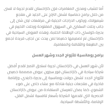
أما للشباب ومحبي المغامرات فإن كازاخستان تقدم تجربة لا تنسى
من خلال برامج حماسية تشمل التزلج على الجليد في منتجع
شيمبولاك، وركوب الدراجات الجبلية في مرتفعات تيان شان إلى
جانب رحلات السفاري في السهول المفتوحة ورحلات التخييم في
بحيرة كولساي ذات الإطلالة الخلابة، وهذه العروض السياحية في
كازاخستان تم تصميمها خصيصا لمن يبحث عن تجارب فريدة تجمع
بين الطبيعة والثقافة والمغامرة.
برامج رومانسية للأزواج الجدد وشهر العسل
لأن شهر العسل في كازاخستان تجربة تستحق التميز تقدم أفضل
شركة سياحة في كازاخستان فور سيزون عروض مصممة خصيص
للأزواج الجدد تشمل جولات رومانسية إلى بحيرة كايندي، وإقامة
فاخرة في منتجعات جبلية هادئة مع عشاء خاص على ضوء
الشموع، كما يمكن للعرسان الاستفادة من عروض كازاخستان
الحصرية التي تقدمها الشركة بأسعار تنافسية تشمل النقل،
الإقامة، والأنشطة السياحية.